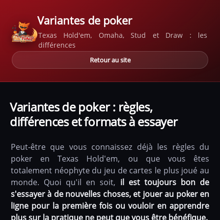
Variantes de poker
Texas Hold'em, Omaha, Stud et Draw : les
différences
Retour au site
Variantes de poker : règles,
différences et formats à essayer
Peut-être que vous connaissez déjà les règles du
poker en Texas Hold'em, ou que vous êtes
totalement néophyte du jeu de cartes le plus joué au
monde. Quoi qu'il en soit,
il est toujours bon de
s'essayer à de nouvelles choses, et jouer au poker en
ligne pour la première fois ou vouloir en apprendre
plus sur la pratique ne peut que vous être bénéfique.