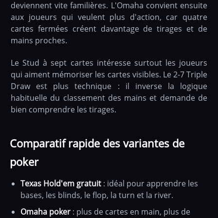
deviennent vite familières. L'Omaha convient ensuite
aux joueurs qui veulent plus d'action, car quatre
cartes fermées créent davantage de tirages et de
mains proches.
Le Stud à sept cartes intéresse surtout les joueurs
qui aiment mémoriser les cartes visibles. Le 2-7 Triple
Draw est plus technique : il inverse la logique
habituelle du classement des mains et demande de
bien comprendre les tirages.
Comparatif rapide des variantes de
poker
Texas Hold'em gratuit
: idéal pour apprendre les
bases, les blinds, le flop, la turn et la river.
Omaha poker
: plus de cartes en main, plus de