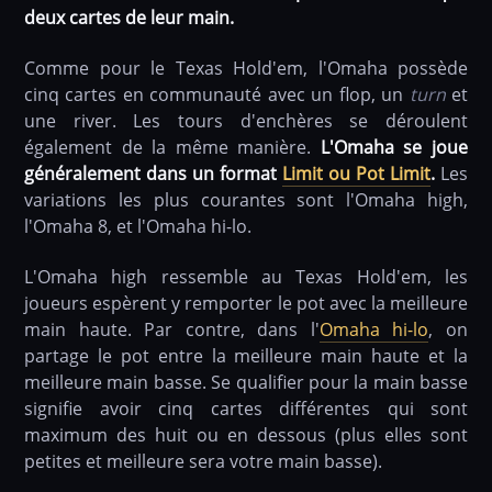
deux cartes de leur main.
Comme pour le Texas Hold'em, l'Omaha possède
cinq cartes en communauté avec un flop, un
turn
et
une river. Les tours d'enchères se déroulent
également de la même manière.
L'Omaha se joue
généralement dans un format
Limit ou Pot Limit
.
Les
variations les plus courantes sont l'Omaha high,
l'Omaha 8, et l'Omaha hi-lo.
L'Omaha high ressemble au Texas Hold'em, les
joueurs espèrent y remporter le pot avec la meilleure
main haute. Par contre, dans l'
Omaha hi-lo
, on
partage le pot entre la meilleure main haute et la
meilleure main basse. Se qualifier pour la main basse
signifie avoir cinq cartes différentes qui sont
maximum des huit ou en dessous (plus elles sont
petites et meilleure sera votre main basse).