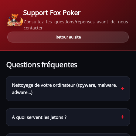
Support Fox Poker
Consultez les questions/réponses avant de nous
contacter
Retour au site
Questions fréquentes
Nettoyage de votre ordinateur (spyware, malware,
adware...)
A quoi servent les Jetons ?