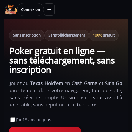
☰
Connexion
Sans inscription
Sans téléchargement
100%
gratuit
Poker gratuit en ligne —
sans téléchargement, sans
inscription
Jouez au
Texas Hold’em
en
Cash Game
et
Sit’n Go
directement dans votre navigateur, tout de suite,
sans créer de compte. Un simple clic vous assoit à
une table, sans dépôt ni carte bancaire.
J’ai 18 ans ou plus