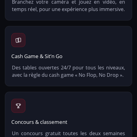
Branchez votre caméra et jouez en vidéo, en
temps réel, pour une expérience plus immersive.
Cash Game & Sit’n Go
Des tables ouvertes 24/7 pour tous les niveaux,
avec la règle du cash game « No Flop, No Drop ».
Concours & classement
Un concours gratuit toutes les deux semaines