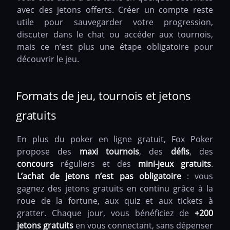
avec des jetons offerts. Créer un compte reste
utile pour sauvegarder votre progression,
discuter dans le chat ou accéder aux tournois,
mais ce n’est plus une étape obligatoire pour
découvrir le jeu.
Formats de jeu, tournois et jetons
gratuits
En plus du poker en ligne gratuit, Fox Poker
propose des
maxi tournois
, des
défis
, des
concours
réguliers et des
mini-jeux gratuits
.
L’achat de jetons n’est pas obligatoire
: vous
gagnez des jetons gratuits en continu grâce à la
roue de la fortune, aux quiz et aux tickets à
gratter. Chaque jour, vous bénéficiez de
+200
jetons gratuits
en vous connectant, sans dépenser