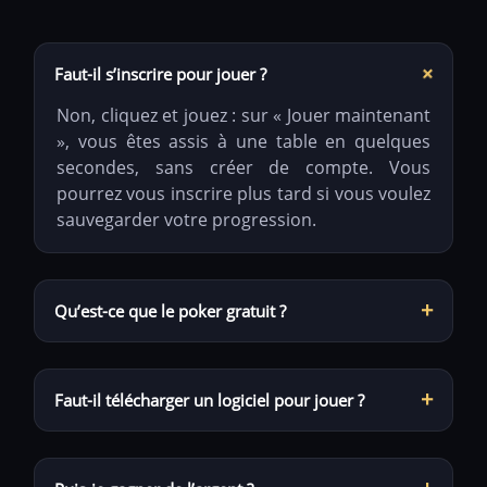
Faut-il s’inscrire pour jouer ?
Non, cliquez et jouez : sur « Jouer maintenant
», vous êtes assis à une table en quelques
secondes, sans créer de compte. Vous
pourrez vous inscrire plus tard si vous voulez
sauvegarder votre progression.
Qu’est-ce que le poker gratuit ?
Faut-il télécharger un logiciel pour jouer ?