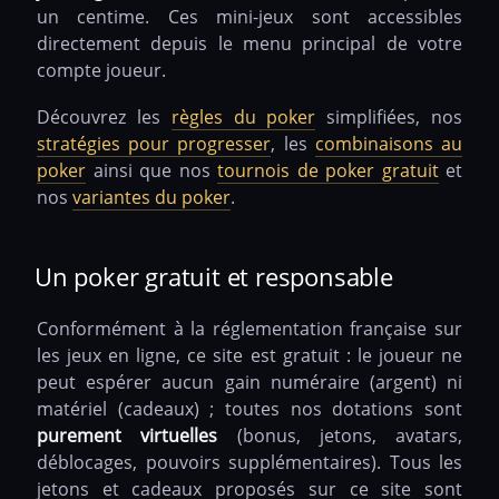
un centime. Ces mini-jeux sont accessibles
directement depuis le menu principal de votre
compte joueur.
Découvrez les
règles du poker
simplifiées, nos
stratégies pour progresser
, les
combinaisons au
poker
ainsi que nos
tournois de poker gratuit
et
nos
variantes du poker
.
Un poker gratuit et responsable
Conformément à la réglementation française sur
les jeux en ligne, ce site est gratuit : le joueur ne
peut espérer aucun gain numéraire (argent) ni
matériel (cadeaux) ; toutes nos dotations sont
purement virtuelles
(bonus, jetons, avatars,
déblocages, pouvoirs supplémentaires). Tous les
jetons et cadeaux proposés sur ce site sont