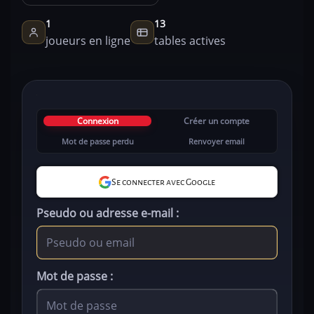
1
13
joueurs en ligne
tables actives
Connexion
Créer un compte
Mot de passe perdu
Renvoyer email
Se connecter avec Google
Pseudo ou adresse e-mail :
Mot de passe :