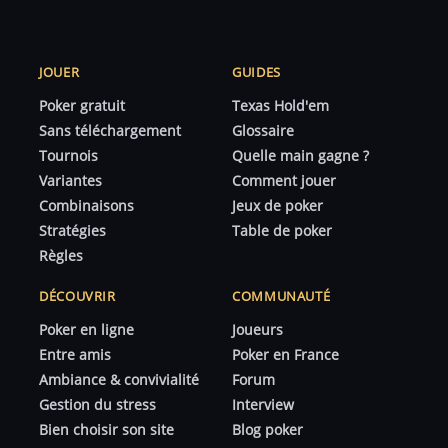
JOUER
GUIDES
Poker gratuit
Texas Hold'em
Sans téléchargement
Glossaire
Tournois
Quelle main gagne ?
Variantes
Comment jouer
Combinaisons
Jeux de poker
Stratégies
Table de poker
Règles
DÉCOUVRIR
COMMUNAUTÉ
Poker en ligne
Joueurs
Entre amis
Poker en France
Ambiance & convivialité
Forum
Gestion du stress
Interview
Bien choisir son site
Blog poker