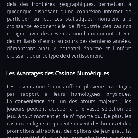
delà des frontières géographiques, permettant à
quiconque disposant d'une connexion Internet de
participer au jeu. Les statistiques montrent une
croissance exponentielle de l'industrie des casinos
en ligne, avec des revenus mondiaux qui ont atteint
des milliards d'euros au cours des dernières années,
démontrant ainsi le potentiel énorme et l'intérêt
croissant pour ce type de divertissement.
Les Avantages des Casinos Numériques
Les casinos numériques offrent plusieurs avantages
par rapport à leurs homologues physiques.
La
convenience
est l'un des atouts majeurs ; les
joueurs peuvent accéder à une vaste sélection de
jeux à tout moment et de n'importe où. De plus, les
casinos en ligne proposent souvent des bonus et des
promotions attractives, des options de jeux gratuits,