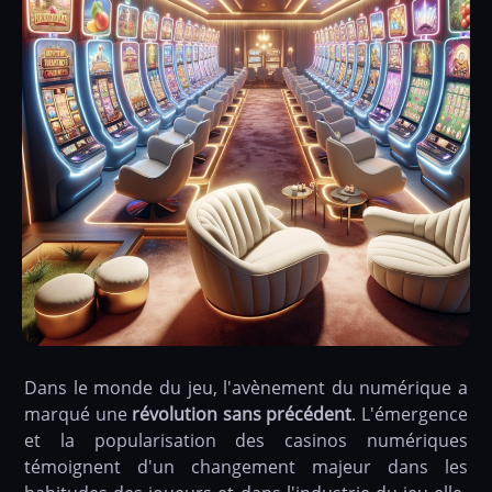
Dans le monde du jeu, l'avènement du numérique a
marqué une
révolution sans précédent
. L'émergence
et la popularisation des casinos numériques
témoignent d'un changement majeur dans les