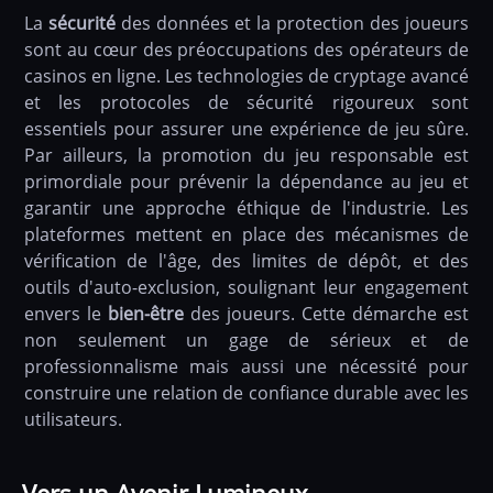
La
sécurité
des données et la protection des joueurs
sont au cœur des préoccupations des opérateurs de
casinos en ligne. Les technologies de cryptage avancé
et les protocoles de sécurité rigoureux sont
essentiels pour assurer une expérience de jeu sûre.
Par ailleurs, la promotion du jeu responsable est
primordiale pour prévenir la dépendance au jeu et
garantir une approche éthique de l'industrie. Les
plateformes mettent en place des mécanismes de
vérification de l'âge, des limites de dépôt, et des
outils d'auto-exclusion, soulignant leur engagement
envers le
bien-être
des joueurs. Cette démarche est
non seulement un gage de sérieux et de
professionnalisme mais aussi une nécessité pour
construire une relation de confiance durable avec les
utilisateurs.