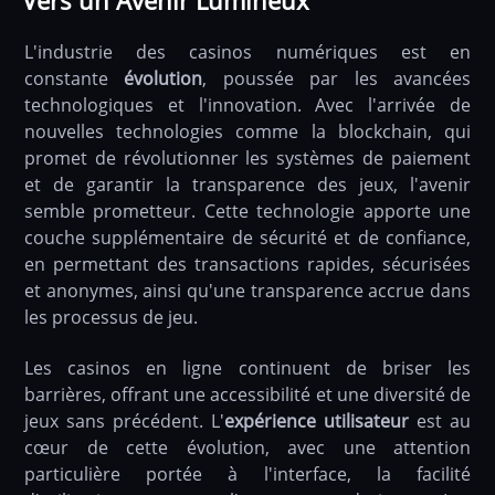
Vers un Avenir Lumineux
L'industrie des casinos numériques est en
constante
évolution
, poussée par les avancées
technologiques et l'innovation. Avec l'arrivée de
nouvelles technologies comme la blockchain, qui
promet de révolutionner les systèmes de paiement
et de garantir la transparence des jeux, l'avenir
semble prometteur. Cette technologie apporte une
couche supplémentaire de sécurité et de confiance,
en permettant des transactions rapides, sécurisées
et anonymes, ainsi qu'une transparence accrue dans
les processus de jeu.
Les casinos en ligne continuent de briser les
barrières, offrant une accessibilité et une diversité de
jeux sans précédent. L'
expérience utilisateur
est au
cœur de cette évolution, avec une attention
particulière portée à l'interface, la facilité