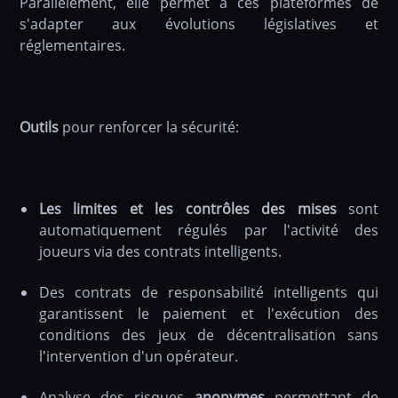
Parallèlement, elle permet à ces plateformes de
s'adapter aux évolutions législatives et
réglementaires.
Outils
pour renforcer la sécurité:
Les limites et les contrôles des mises
sont
automatiquement régulés par l'activité des
joueurs via des contrats intelligents.
Des contrats de responsabilité intelligents qui
garantissent le paiement et l'exécution des
conditions des jeux de décentralisation sans
l'intervention d'un opérateur.
Analyse des risques
anonymes
permettant de