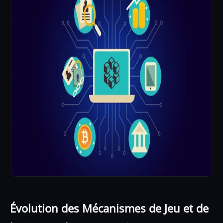
Évolution des Mécanismes de Jeu et de