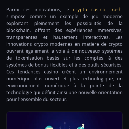
Parmi ces innovations, le
crypto casino crash
s’impose comme un exemple de jeu moderne
exploitant pleinement les possibilités de la
blockchain, offrant des expériences immersives,
transparentes et hautement interactives. Les
innovations crypto modernes en matière de crypto
ouvrent également la voie à de nouveaux systèmes
de tokenisation basés sur les comptes, à des
systèmes de bonus flexibles et à des outils sécurisés.
Ces tendances casino créent un environnement
numérique plus ouvert et plus technologique, un
environnement numérique à la pointe de la
technologie qui définit ainsi une nouvelle orientation
pour l'ensemble du secteur.