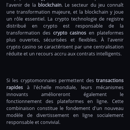
l'avenir de la
blockchain
. Le secteur du jeu connaît
une transformation majeure, et la blockchain y joue
un rôle essentiel. La crypto technologie de registre
distribué en crypto est responsable de la
transformation des
crypto casinos
en plateformes
plus ouvertes, sécurisées et flexibles. À l'avenir
crypto casino se caractérisent par une centralisation
réduite et un recours accru aux contrats intelligents.
Si les cryptomonnaies permettent des
transactions
rapides
à l'échelle mondiale, leurs mécanismes
innovants amélioreront également le
fonctionnement des plateformes en ligne. Cette
combinaison constitue le fondement d'un nouveau
modèle de divertissement en ligne socialement
responsable et convivial.