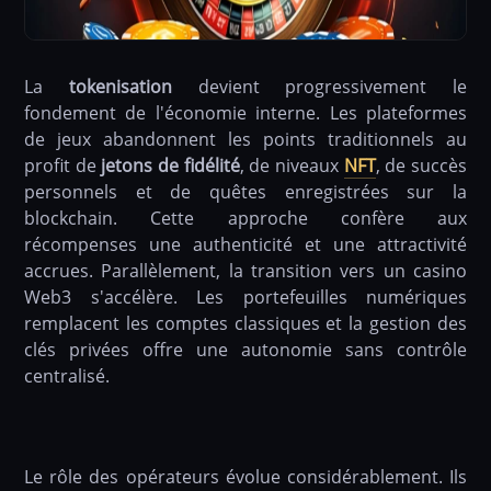
La
tokenisation
devient progressivement le
fondement de l'économie interne. Les plateformes
de jeux abandonnent les points traditionnels au
profit de
jetons de fidélité
, de niveaux
NFT
, de succès
personnels et de quêtes enregistrées sur la
blockchain. Cette approche confère aux
récompenses une authenticité et une attractivité
accrues. Parallèlement, la transition vers un casino
Web3 s'accélère. Les portefeuilles numériques
remplacent les comptes classiques et la gestion des
clés privées offre une autonomie sans contrôle
centralisé.
Le rôle des opérateurs évolue considérablement. Ils