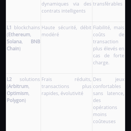
dynamiques via des
transférables
contrats intelligents
L1
blockchains
Haute sécurité, débit
Fiabilité, mais
(
Ethereum
,
modéré
coûts de
Solana
,
BNB
transaction
Chain
)
plus élevés en
cas de forte
charge.
L2
solutions
Frais réduits,
Des jeux
(
Arbitrum
,
transactions plus
confortables
Optimism
,
rapides, évolutivité
sans latence,
Polygon
)
des
opérations
moins
coûteuses