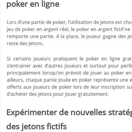
poker en ligne
Lors d’une partie de poker, l’utilisation de jetons est 
jeu de poker en argent réel, le poker en argent fictif n
remporte une partie. A la place, le joueur gagne des jet
reste des jetons.
Si certains joueurs pratiquent le poker en ligne gratu
s’entrainer avec d’autres joueurs et surtout pour perfec
principalement lorsqu’on prévoit de jouer au poker en 
ailleurs, chaque partie jouée en poker représente une 
offerts aux joueurs de poker lors de leur inscription 
d’acheter des jetons pour jouer gratuitement.
Expérimenter de nouvelles stratég
des jetons fictifs