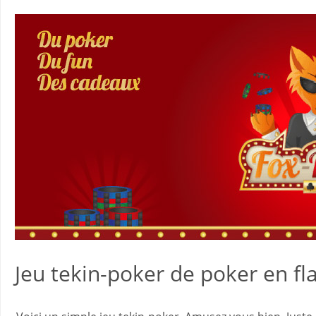
Jeu tekin-poker de poker en fl