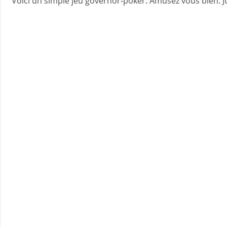
Voici un simple jeu governor-poker. Amusez vous bien. Jus