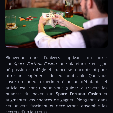
Bienvenue dans l'univers captivant du poker
sur
Space Fortuna Casino
, une plateforme en ligne
où passion, stratégie et chance se rencontrent pour
offrir une expérience de jeu inoubliable. Que vous
soyez un joueur expérimenté ou un débutant, cet
article est conçu pour vous guider à travers les
nuances du poker sur
Space Fortuna Casino
et
augmenter vos chances de gagner. Plongeons dans
cet univers fascinant et découvrons ensemble les
secrets d'un jeu réussi.