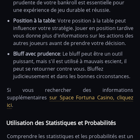
prudente de votre bankroll est essentielle pour
une expérience de jeu durable et réussie.
Position à la table
: Votre position à la table peut
influencer votre stratégie. Jouer en position tardive
vous donne plus d'informations sur les actions des
autres joueurs avant de prendre votre décision.
Bluff avec prudence
: Le bluff peut être un outil
puissant, mais s'il est utilisé à mauvais escient, il
peut se retourner contre vous. Bluffez
judicieusement et dans les bonnes circonstances.
Si vous rechercher des informations
supplémentaires
sur Space Fortuna Casino, cliquez
ici
.
Utilisation des Statistiques et Probabilités
Comprendre les statistiques et les probabilités est un