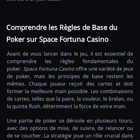
Comprendre les Règles de Base du
Poker sur Space Fortuna Casino
Avant de vous lancer dans le jeu, il est essentiel de
comprendre les règles fondamentales du
poker.
Space Fortuna Casino
offre une variété de jeux
de poker, mais les principes de base restent les
mêmes. Chaque joueur reçoit des cartes et doit
former la meilleure main possible. Les combinaisons
de cartes, telles que la paire, la couleur, le brelan, ou
la quinte flush, déterminent la force de votre main.
Une partie de poker se déroule en plusieurs tours,
avec des options de mise, de suivre, de relancer ou
de se coucher. La stratégie joue un rôle crucial dans