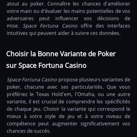
atout au poker. Connaître les chances d'améliorer
votre main ou d'évaluer les mains potentielles de vos
adversaires peut influencer vos décisions de
mise.
Space Fortuna Casino
offre des interfaces
intuitives qui peuvent aider à suivre ces données.
Choisir la Bonne Variante de Poker
sur
Space Fortuna Casino
Space Fortuna Casino
propose plusieurs variantes de
poker, chacune avec ses particularités. Que vous
préfériez le Texas Hold'em, l'Omaha, ou une autre
variante, il est crucial de comprendre les spécificités
de chaque jeu. Choisir la variante qui correspond le
mieux à votre style de jeu et à votre niveau de
compétence peut augmenter significativement vos
chances de succès.