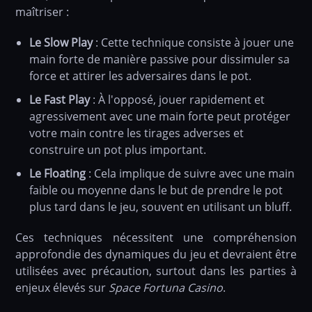
maîtriser :
Le Slow Play
: Cette technique consiste à jouer une
main forte de manière passive pour dissimuler sa
force et attirer les adversaires dans le pot.
Le Fast Play
: À l'opposé, jouer rapidement et
agressivement avec une main forte peut protéger
votre main contre les tirages adverses et
construire un pot plus important.
Le Floating
: Cela implique de suivre avec une main
faible ou moyenne dans le but de prendre le pot
plus tard dans le jeu, souvent en utilisant un bluff.
Ces techniques nécessitent une compréhension
approfondie des dynamiques du jeu et devraient être
utilisées avec précaution, surtout dans les parties à
enjeux élevés sur
Space Fortuna Casino
.