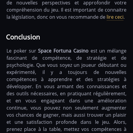
de nouvelles perspectives et approfondir votre
compréhension du jeu. Il est important de connaitre
la législation, donc on vous recommande de
lire ceci
.
Conclusion
Le poker sur
Space Fortuna Casino
est un mélange
fascinant de compétence, de stratégie et de
psychologie. Que vous soyez un joueur débutant ou
expérimenté, il y a toujours de nouvelles
compétences à apprendre et des stratégies à
développer. En vous armant des connaissances et
des outils nécessaires, en pratiquant régulièrement,
et en vous engageant dans une amélioration
continue, vous pouvez non seulement augmenter
vos chances de gagner, mais aussi trouver un plaisir
et une satisfaction profonde dans le jeu. Alors,
prenez place à la table, mettez vos compétences à